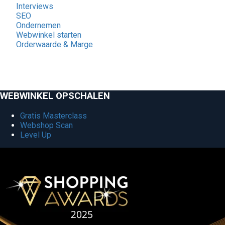
Interviews
SEO
Ondernemen
Webwinkel starten
Orderwaarde & Marge
WEBWINKEL OPSCHALEN
Gratis Masterclass
Webshop Scan
Level Up