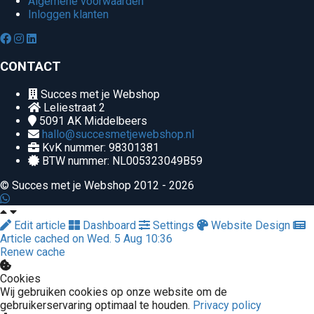
Algemene voorwaarden
Inloggen klanten
CONTACT
Succes met je Webshop
Leliestraat 2
5091 AK
Middelbeers
hallo@succesmetjewebshop.nl
KvK nummer: 98301381
BTW nummer: NL005323049B59
© Succes met je Webshop 2012 - 2026
Edit article
Dashboard
Settings
Website Design
Article cached on Wed. 5 Aug 10:36
Renew cache
Cookies
Wij gebruiken cookies op onze website om de
gebruikerservaring optimaal te houden.
Privacy policy