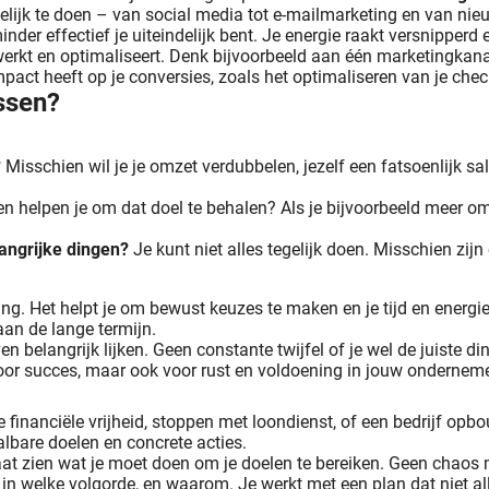
tegelijk te doen – van social media tot e-mailmarketing en van ni
nder effectief je uiteindelijk bent. Je energie raakt versnipperd 
twerkt en optimaliseert. Denk bijvoorbeeld aan één marketingkanaa
pact heeft op je conversies, zoals het optimaliseren van je check-
ussen?
Er zijn zoveel dingen waar je als webwinkelier rekening mee moet houden voor jouw webshop. Gelukkig zijn er een aantal handige tools die jou kunnen helpen met verschillende a
?
Misschien wil je je omzet verdubbelen, jezelf een fatsoenlijk sa
 helpen je om dat doel te behalen? Als je bijvoorbeeld meer om
angrijke dingen?
Je kunt niet alles tegelijk doen. Misschien zijn
ting. Het helpt je om bewust keuzes te maken en je tijd en energie
 aan de lange termijn.
ven belangrijk lijken. Geen constante twijfel of je wel de juiste 
t voor succes, maar ook voor rust en voldoening in jouw ondernem
 financiële vrijheid, stoppen met loondienst, of een bedrijf o
albare doelen en concrete acties.
aat zien wat je moet doen om je doelen te bereiken. Geen chaos m
, in welke volgorde, en waarom. Je werkt met een plan dat niet al