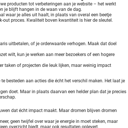
euwe producten tot verbeteringen aan je website – het werkt
en je blijft hangen in de waan van de dag.
l waar je alles uit haalt, in plaats van overal een beetje
out proces. Kwaliteit boven kwantiteit is hier de sleutel.
specten als online ondernemer. We nemen je..
laris uitbetalen, of je orderwaarde verhogen. Maak dat doel
zet wilt, kun je werken aan meer bezoekers of een hogere
 er taken of projecten die leuk lijken, maar weinig impact
 te besteden aan acties die écht het verschil maken. Het laat je
dingen doet. Maar in plaats daarvan een helder plan dat je precies
erschap.
pbouwen dat écht impact maakt. Maar dromen blijven dromen
eer, geen twijfel over waar je energie in moet steken, maar
leen overzicht biedt, maar ook resultaten oplevert.