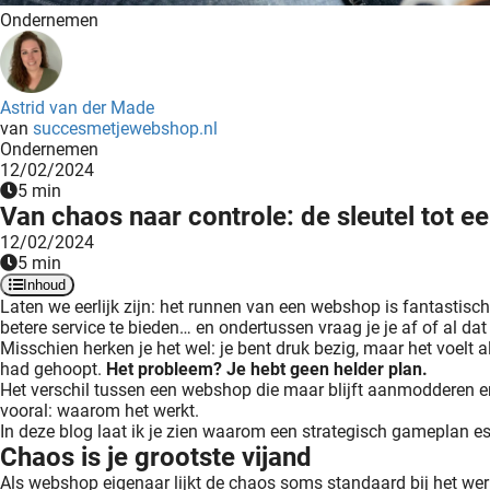
Ondernemen
Astrid van der Made
van
succesmetjewebshop.nl
Ondernemen
12/02/2024
5 min
Van chaos naar controle: de sleutel tot e
12/02/2024
5 min
Inhoud
Laten we eerlijk zijn: het runnen van een webshop is fantastisch
betere service te bieden… en ondertussen vraag je je af of al da
Misschien herken je het wel: je bent druk bezig, maar het voelt a
had gehoopt.
Het probleem? Je hebt geen helder plan.
Het verschil tussen een webshop die maar blijft aanmodderen en ee
vooral: waarom het werkt.
In deze blog laat ik je zien waarom een strategisch gameplan ess
Chaos is je grootste vijand
Als webshop eigenaar lijkt de chaos soms standaard bij het werk