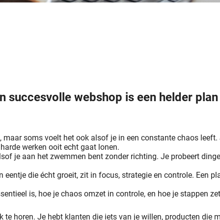
en succesvolle webshop is een helder plan
, maar soms voelt het ook alsof je in een constante chaos leeft.
t harde werken ooit echt gaat lonen.
lsof je aan het zwemmen bent zonder richting. Je probeert dingen 
ntje die écht groeit, zit in focus, strategie en controle. Een pl
entieel is, hoe je chaos omzet in controle, en hoe je stappen ze
 te horen. Je hebt klanten die iets van je willen, producten di