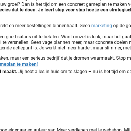
p jouw groei? Dan is het tijd om een concreet gameplan te maken
s dat te doen. Je leert stap voor stap hoe je een strategisch 
ekt en meer bestellingen binnenhaalt. Geen
marketing
op de gok
en goed salaris uit te betalen. Want omzet is leuk, maar het ga
i te versnellen. Geen vage plannen meer, maar concrete doelen me
gende actiepunt is. Je werkt niet meer harder, maar slimmer, met v
ken, maar een serieus bedrijf dat je dromen waarmaakt. Stop m
gameplan te maken!
l maakt.
Jij hebt alles in huis om te slagen – nu is het tijd om dat
shop eigenaar en auteur van Meer verdienen met je webshop. Mi