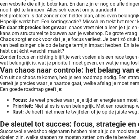
een website die altijd beter kan. En dan zijn er nog de afleiding
nooit lijkt te krimpen. Alles schreeuwt om je aandacht.
Het probleem is dat zonder een helder plan, alles even belangri
Hopelijk werkt het. Een kortingsactie? Misschien trekt het meer 
En daar zit precies het gevaar
: chaos vreet niet alleen je tijd 
kans om structureel te bouwen aan je webshop. De grote vraag i
Chaos zorgt er ook voor dat je je focus verliest. Je bent zó dr
van beslissingen die op de lange termijn impact hebben. En laten 
hebt dat écht verschil maakt?
Zonder focus en richting blijft je werk voelen als een race tegen 
wat belangrijk is, wat je prioriteit moet geven, en wat je mag l
Van chaos naar controle: het belang van
Om uit de chaos te komen, heb je een roadmap nodig. Een strate
vertelt je precies waar je naartoe gaat, welke afslag je moet nem
Een goede roadmap geeft je:
Focus:
Je weet precies waar je je tijd en energie aan moe
Prioriteit:
Niet alles is even belangrijk. Met een roadmap we
Rust:
Je hoeft niet meer te twijfelen of je op de juiste weg
De sleutel tot succes: focus, strategie en
Succesvolle webshop eigenaren hebben niet altijd de mooiste 
doelen zijn, welke stappen ze moeten zetten om die te bereiken,