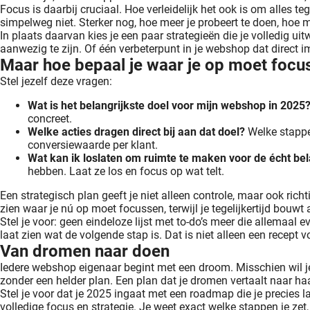
Focus is daarbij cruciaal. Hoe verleidelijk het ook is om alles 
simpelweg niet. Sterker nog, hoe meer je probeert te doen, hoe mi
In plaats daarvan kies je een paar strategieën die je volledig ui
aanwezig te zijn. Of één verbeterpunt in je webshop dat direct im
Maar hoe bepaal je waar je op moet foc
Stel jezelf deze vragen:
Wat is het belangrijkste doel voor mijn webshop in 2025
concreet.
Welke acties dragen direct bij aan dat doel?
Welke stappen
conversiewaarde per klant.
Wat kan ik loslaten om ruimte te maken voor de écht bel
hebben. Laat ze los en focus op wat telt.
Een strategisch plan geeft je niet alleen controle, maar ook rich
zien waar je nú op moet focussen, terwijl je tegelijkertijd bouwt
Stel je voor: geen eindeloze lijst met to-do’s meer die allemaal e
laat zien wat de volgende stap is. Dat is niet alleen een recep
Van dromen naar doen
Iedere webshop eigenaar begint met een droom. Misschien wil je
zonder een helder plan. Een plan dat je dromen vertaalt naar ha
Stel je voor dat je 2025 ingaat met een roadmap die je precies l
volledige focus en strategie. Je weet exact welke stappen je zet