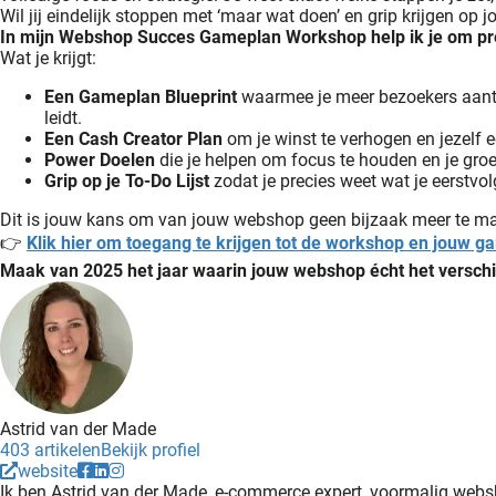
Wil jij eindelijk stoppen met ‘maar wat doen’ en grip krijgen o
In mijn Webshop Succes Gameplan Workshop help ik je om precie
Wat je krijgt:
Een Gameplan Blueprint
waarmee je meer bezoekers aantr
leidt.
Een Cash Creator Plan
om je winst te verhogen en jezelf e
Power Doelen
die je helpen om focus te houden en je groe
Grip op je To-Do Lijst
zodat je precies weet wat je eerstvol
Dit is jouw kans om van jouw webshop geen bijzaak meer te ma
👉
Klik hier om toegang te krijgen tot de workshop en jouw 
Maak van 2025 het jaar waarin jouw webshop écht het verschi
Astrid van der Made
403 artikelen
Bekijk profiel
website
Ik ben Astrid van der Made, e-commerce expert, voormalig web