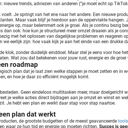
en: nieuwe trends, adviezen van anderen (“je moet echt op TikTok z
jk voelt. Je springt van het ene naar het andere. Een nieuwe pr
klanten. Maar vaak blijf je hierdoor aan de oppervlakte hangen. J
en energie op, maar belemmert ook je groei. Als je continu bezig be
s dan ook: hoe kun je structureel meer omzet draaien als je con
uk bezig met het oplossen van dagelijkse problemen en reageren 
we eerlijk zijn: hoe vaak kijk je aan het einde van een drukke dag
de klok, zonder duidelijk einddoel. Maar stel je eens voor hoe het
oslaten. Wat zou dat betekenen voor jouw rust, energie en de groe
 een roadmap
gisch plan dat je laat zien welke stappen je moet zetten en in 
en, en hoe je daar zo efficiënt mogelijk komt.
t besteden. Geen eindeloos multitasken meer, maar doelgericht we
et je welke acties direct bijdragen aan je omzet en winst en welk
 zit. Je hebt een plan en werkt daar stap voor stap naartoe.
 een plan dat werkt
producten, de grootste budgetten of de meest geavanceerde
tools
 en waar ze hun tijd en energie op moeten richten.
Succes is geen