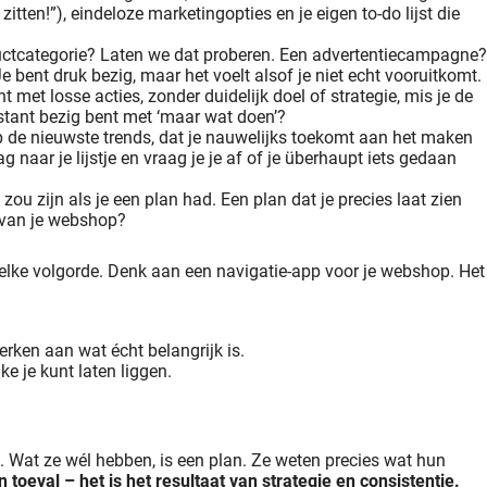
itten!”), eindeloze marketingopties en je eigen to-do lijst die
oductcategorie? Laten we dat proberen. Een advertentiecampagne?
e bent druk bezig, maar het voelt alsof je niet echt vooruitkomt.
nt met losse acties, zonder duidelijk doel of strategie, mis je de
stant bezig bent met ‘maar wat doen’?
op de nieuwste trends, dat je nauwelijks toekomt aan het maken
 naar je lijstje en vraag je je af of je überhaupt iets gedaan
 zou zijn als je een plan had. Een plan dat je precies laat zien
i van je webshop?
welke volgorde. Denk aan een navigatie-app voor je webshop. Het
rken aan wat écht belangrijk is.
e je kunt laten liggen.
. Wat ze wél hebben, is een plan. Ze weten precies wat hun
 toeval – het is het resultaat van strategie en consistentie.