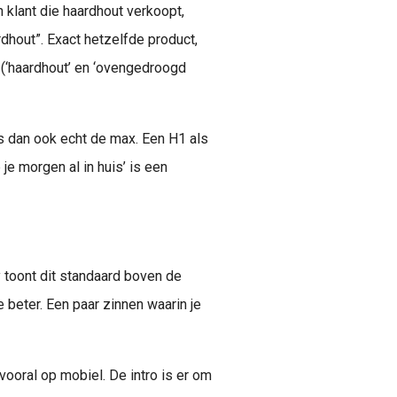
en klant die haardhout verkoopt,
hout”. Exact hetzelfde product,
(‘haardhout’ en ‘ovengedroogd
is dan ook echt de max. Een H1 als
e morgen al in huis’ is een
 toont dit standaard boven de
e beter. Een paar zinnen waarin je
 vooral op mobiel. De intro is er om