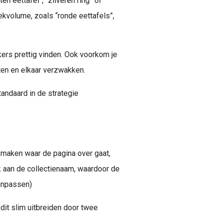
n eettafel”, “zilveren ring” of
ekvolume, zoals “ronde eettafels”,
kers prettig vinden. Ook voorkom je
ten en elkaar verzwakken.
tandaard in de strategie
k maken waar de pagina over gaat,
k aan de collectienaam, waardoor de
aanpassen)
it slim uitbreiden door twee