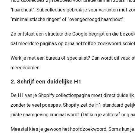
Hoofdcollecties zijn bedoeld voor brede termen zoals “houte
“haardhout”. Subcollecties gebruik je voor varianten met zo
“minimalistische ringen” of “ovengedroogd haardhout”.
Zo ontstaat een structuur die Google begrijpt en die bezoe
dat meerdere pagina’s op bijna hetzelfde zoekwoord schie
Werk je met een bureau of specialist? Dan wordt dit vaak s
meegenomen.
2. Schrijf een duidelijke H1
De H1 van je Shopify collectionpagina moet direct duidelij
zonder te veel poespas. Shopify zet de H1 standaard gelij
juiste naamgeving cruciaal wordt. (Dit kun je achteraf nog 
Meestal kies je gewoon het hoofdzoekwoord. Soms kun je d