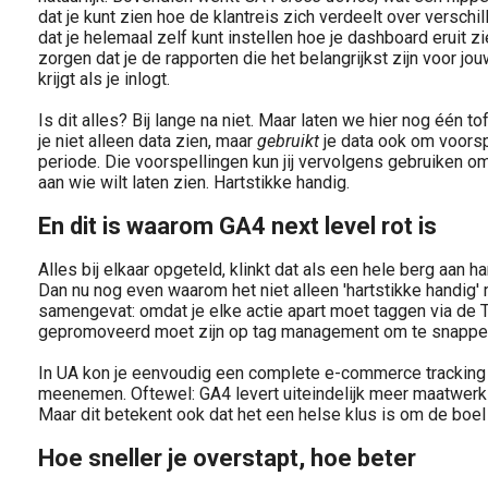
dat je kunt zien hoe de klantreis zich verdeelt over versch
dat je helemaal zelf kunt instellen hoe je dashboard eruit zi
zorgen dat je de rapporten die het belangrijkst zijn voor j
krijgt als je inlogt.
Is dit alles? Bij lange na niet. Maar laten we hier nog één 
je niet alleen data zien, maar
gebruikt
je data ook om voors
periode. Die voorspellingen kun jij vervolgens gebruiken o
aan wie wilt laten zien. Hartstikke handig.
En dit is waarom GA4 next level rot is
Alles bij elkaar opgeteld, klinkt dat als een hele berg aan ha
Dan nu nog even waarom het niet alleen 'hartstikke handig' ma
samengevat: omdat je elke actie apart moet taggen via de
gepromoveerd moet zijn op tag management om te snappen
In UA kon je eenvoudig een complete e-commerce tracking 
meenemen. Oftewel: GA4 levert uiteindelijk meer maatwerk 
Maar dit betekent ook dat het een helse klus is om de boel i
Hoe sneller je overstapt, hoe beter