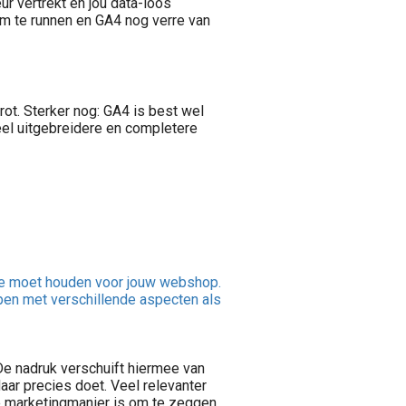
ur vertrekt en jou data-loos
om te runnen en GA4 nog verre van
rot. Sterker nog: GA4 is best wel
eel uitgebreidere en completere
mee moet houden voor jouw webshop.
lpen met verschillende aspecten als
De nadruk verschuift hiermee van
daar precies doet. Veel relevanter
e marketingmanier is om te zeggen