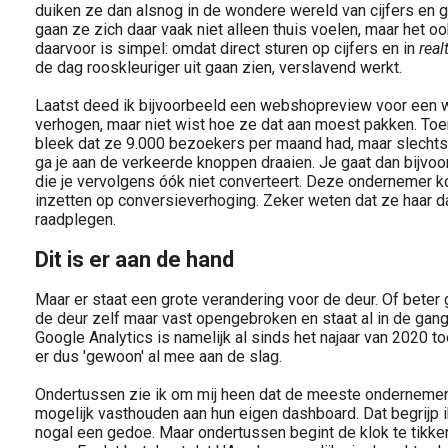
duiken ze dan alsnog in de wondere wereld van cijfers en gr
gaan ze zich daar vaak niet alleen thuis voelen, maar het o
daarvoor is simpel: omdat direct sturen op cijfers en in
real
de dag rooskleuriger uit gaan zien, verslavend werkt.
Laatst deed ik bijvoorbeeld een webshopreview voor een w
verhogen, maar niet wist hoe ze dat aan moest pakken. Toen
bleek dat ze 9.000 bezoekers per maand had, maar slechts 1
ga je aan de verkeerde knoppen draaien. Je gaat dan bijvo
die je vervolgens óók niet converteert. Deze ondernemer k
inzetten op conversieverhoging. Zeker weten dat ze haar d
raadplegen.
Dit is er aan de hand
Maar er staat een grote verandering voor de deur. Of beter
de deur zelf maar vast opengebroken en staat al in de gang
Google Analytics is namelijk al sinds het najaar van 2020 to
er dus 'gewoon' al mee aan de slag.
Ondertussen zie ik om mij heen dat de meeste ondernemers
mogelijk vasthouden aan hun eigen dashboard. Dat begrijp ik
nogal een gedoe. Maar ondertussen begint de klok te tikken: