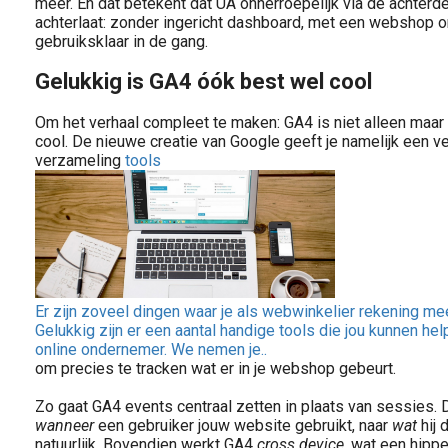
meer. En dat betekent dat UA onherroepelijk via de achterde
achterlaat: zonder ingericht dashboard, met een webshop 
gebruiksklaar in de gang.
Gelukkig is GA4 óók best wel cool
Om het verhaal compleet te maken: GA4 is niet alleen maar 
cool. De nieuwe creatie van Google geeft je namelijk een v
verzameling
tools
Er zijn zoveel dingen waar je als webwinkelier rekening 
Gelukkig zijn er een aantal handige tools die jou kunnen he
online ondernemer. We nemen je..
om precies te tracken wat er in je webshop gebeurt.
Zo gaat GA4 events centraal zetten in plaats van sessies. 
wanneer
een gebruiker jouw website gebruikt, naar
wat
hij 
natuurlijk. Bovendien werkt GA4
cross device
, wat een hipp