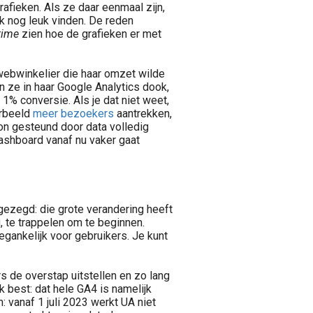
afieken. Als ze daar eenmaal zijn,
ok nog leuk vinden. De reden
time
zien hoe de grafieken er met
ebwinkelier die haar omzet wilde
 ze in haar Google Analytics dook,
% conversie. Als je dat niet weet,
orbeeld
meer bezoekers
aantrekken,
on gesteund door data volledig
ashboard vanaf nu vaker gaat
 gezegd: die grote verandering heeft
, te trappelen om te beginnen.
egankelijk voor gebruikers. Je kunt
 de overstap uitstellen en zo lang
 best: dat hele GA4 is namelijk
 vanaf 1 juli 2023 werkt UA niet