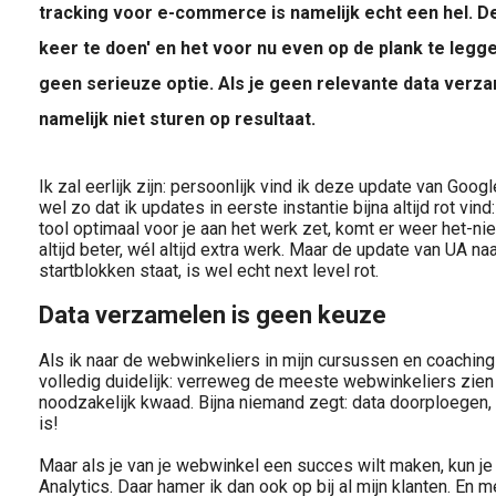
tracking voor e-commerce is namelijk echt een hel. De
keer te doen' en het voor nu even op de plank te legg
geen serieuze optie. Als je geen relevante data verzam
namelijk niet sturen op resultaat.
Ik zal eerlijk zijn: persoonlijk vind ik deze update van Googl
wel zo dat ik updates in eerste instantie bijna altijd rot vin
tool optimaal voor je aan het werk zet, komt er weer het-n
altijd beter, wél altijd extra werk. Maar de update van UA naa
startblokken staat, is wel echt next level rot.
Data verzamelen is geen keuze
Als ik naar de webwinkeliers in mijn cursussen en coachings
volledig duidelijk: verreweg de meeste webwinkeliers zien
noodzakelijk kwaad. Bijna niemand zegt: data doorploegen, d
is!
Maar als je van je webwinkel een succes wilt maken, kun j
Analytics. Daar hamer ik dan ook op bij al mijn klanten. En