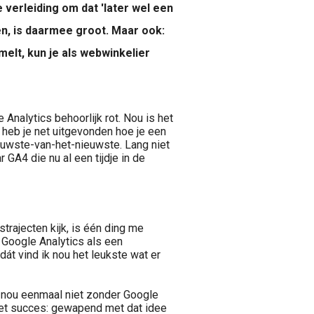
 verleiding om dat 'later wel een
en, is daarmee groot. Maar ook:
elt, kun je als webwinkelier
e Analytics behoorlijk rot. Nou is het
d: heb je net uitgevonden hoe je een
ieuwste-van-het-nieuwste. Lang niet
r GA4 die nu al een tijdje in de
trajecten kijk, is één ding me
 Google Analytics als een
át vind ik nou het leukste wat er
e nou eenmaal niet zonder Google
 met succes: gewapend met dat idee