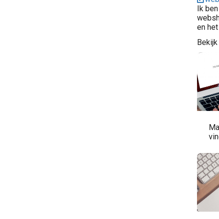
Ik ben
websho
en het
Bekijk
Ma
vi