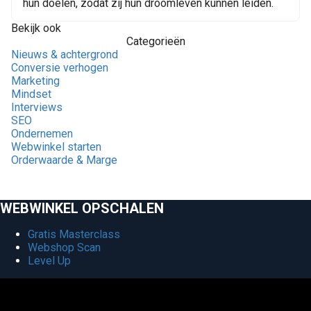
hun doelen, zodat zij hun droomleven kunnen leiden.
Bekijk ook
Categorieën
Nieuws & achtergrond
Conversie verhogen
Marketing
Mindset
Interviews
SEO
Ondernemen
Webwinkel starten
Orderwaarde & Marge
WEBWINKEL OPSCHALEN
Gratis Masterclass
Webshop Scan
Level Up