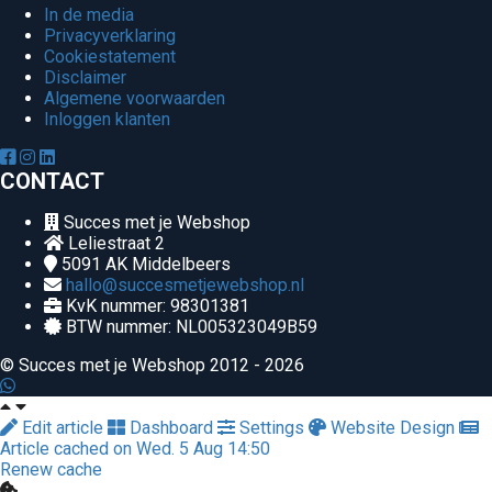
In de media
Privacyverklaring
Cookiestatement
Disclaimer
Algemene voorwaarden
Inloggen klanten
CONTACT
Succes met je Webshop
Leliestraat 2
5091 AK
Middelbeers
hallo@succesmetjewebshop.nl
KvK nummer: 98301381
BTW nummer: NL005323049B59
© Succes met je Webshop 2012 - 2026
Edit article
Dashboard
Settings
Website Design
Article cached on Wed. 5 Aug 14:50
Renew cache